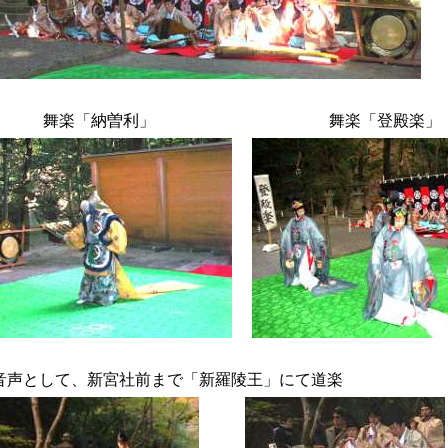
舞楽「納曽利」
舞楽「登殿楽」
音声として、新宮社前まで「新羅陵王」にて道楽