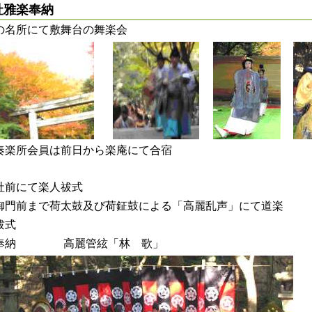
社雅楽奉納
の名所にて敷舞台の舞楽会
奏楽所会員は前日から楽庵にて合宿
社前にて楽人祓式
御門前まで荷太鼓及び荷鉦鼓による「高麗乱声」にて道楽
祓式
奉納 高麗管絃「林 歌」