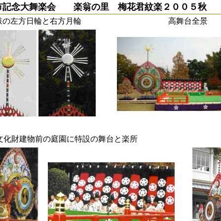
市記念大舞楽会 楽翁の里 梅花君紋楽２００５秋
鼓の左方日輪と右方月輪
高舞台全景
文化財建物前の庭園に特設の舞台と楽所