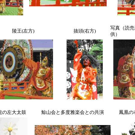
写真（読売
陵王(左方)
抜頭(右方)
供）
龍の左大太鼓
鯨山会と多度雅楽会との共演
鳳凰の